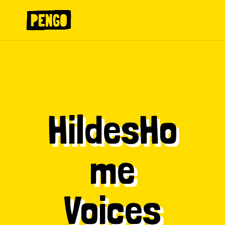
HildesHo
me
Voices